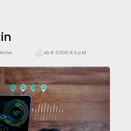
in
 Woche
ab € 3.000 € b.p.M.